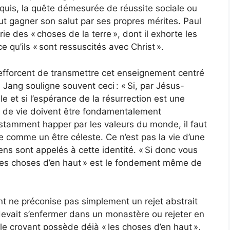
quis, la quête démesurée de réussite sociale ou
veut gagner son salut par ses propres mérites. Paul
ie des « choses de la terre », dont il exhorte les
 qu’ils « sont ressuscités avec Christ ».
s’efforcent de transmettre cet enseignement centré
id Jang souligne souvent ceci : « Si, par Jésus-
le et si l’espérance de la résurrection est une
ude de vie doivent être fondamentalement
onstamment happer par les valeurs du monde, il faut
re comme un être céleste. Ce n’est pas la vie d’une
étiens sont appelés à cette identité. « Si donc vous
 les choses d’en haut » est le fondement même de
t ne préconise pas simplement un rejet abstrait
 devait s’enfermer dans un monastère ou rejeter en
, le croyant possède déjà « les choses d’en haut »,