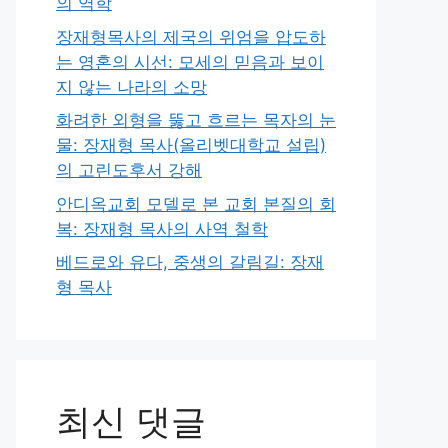
의 역학
장재형목사의 제국의 위엄을 압도하
는 영혼의 시선: 모세의 믿음과 보이
지 않는 나라의 소망
화려한 외형을 뚫고 흐르는 목자의 눈
물: 장재형 목사(올리벳대학교 설립)
의 고린도후서 강해
안디옥교회 모델로 본 교회 본질의 회
복: 장재형 목사의 사역 철학
베드로와 유다, 중생의 갈림길: 장재
형 목사
최신 댓글