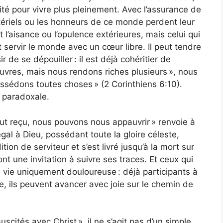
nité pour vivre plus pleinement. Avec l’assurance de
tériels ou les honneurs de ce monde perdent leur
 l’aisance ou l’opulence extérieures, mais celui qui
t servir le monde avec un cœur libre. Il peut tendre
ir de se dépouiller : il est déjà cohéritier de
auvres, mais nous rendons riches plusieurs », nous
sédons toutes choses » (2 Corinthiens 6:10).
 paradoxale.
t reçu, nous pouvons nous appauvrir » renvoie à
gal à Dieu, possédant toute la gloire céleste,
tion de serviteur et s’est livré jusqu’à la mort sur
nt une invitation à suivre ses traces. Et ceux qui
vie uniquement douloureuse : déjà participants à
e, ils peuvent avancer avec joie sur le chemin de
uscités avec Christ », il ne s’agit pas d’un simple