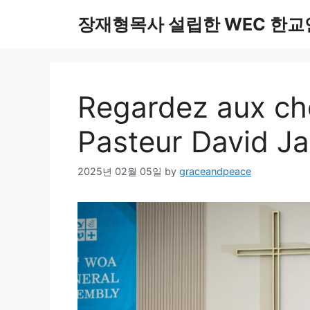
Skip
장재형목사 설립한 WEC 한교
to
content
Regardez aux cho
Pasteur David J
2025년 02월 05일
by
graceandpeace