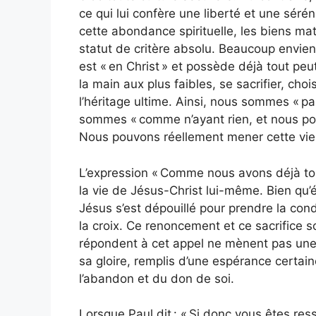
ce qui lui confère une liberté et une séré
cette abondance spirituelle, les biens ma
statut de critère absolu. Beaucoup envient
est « en Christ » et possède déjà tout peu
la main aux plus faibles, se sacrifier, chois
l’héritage ultime. Ainsi, nous sommes « p
sommes « comme n’ayant rien, et nous pos
Nous pouvons réellement mener cette vie
L’expression « Comme nous avons déjà tou
la vie de Jésus-Christ lui-même. Bien qu’é
Jésus s’est dépouillé pour prendre la condi
la croix. Ce renoncement et ce sacrifice so
répondent à cet appel ne mènent pas une 
sa gloire, remplis d’une espérance certain
l’abandon et du don de soi.
Lorsque Paul dit : « Si donc vous êtes ress