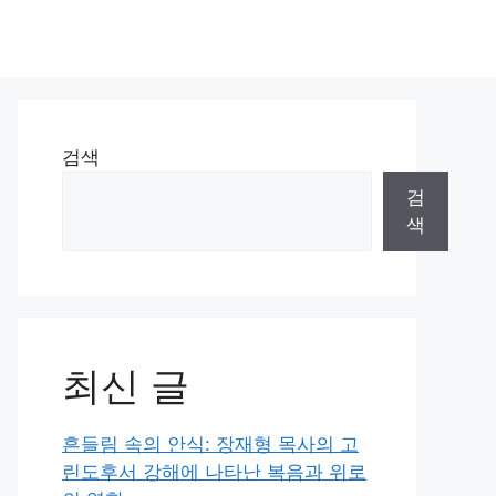
검색
검
색
최신 글
흔들림 속의 안식: 장재형 목사의 고
린도후서 강해에 나타난 복음과 위로