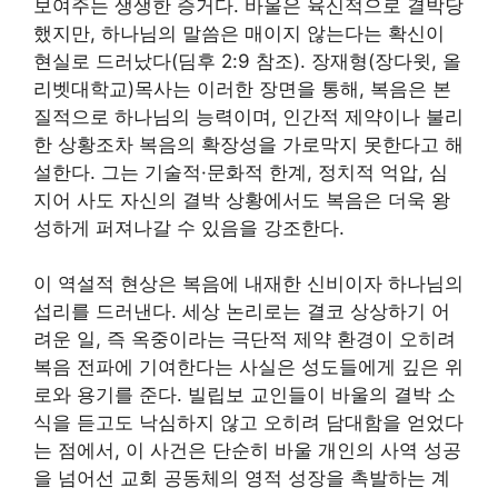
보여주는 생생한 증거다. 바울은 육신적으로 결박당
했지만, 하나님의 말씀은 매이지 않는다는 확신이
현실로 드러났다(딤후 2:9 참조). 장재형(장다윗, 올
리벳대학교)목사는 이러한 장면을 통해, 복음은 본
질적으로 하나님의 능력이며, 인간적 제약이나 불리
한 상황조차 복음의 확장성을 가로막지 못한다고 해
설한다. 그는 기술적·문화적 한계, 정치적 억압, 심
지어 사도 자신의 결박 상황에서도 복음은 더욱 왕
성하게 퍼져나갈 수 있음을 강조한다.
이 역설적 현상은 복음에 내재한 신비이자 하나님의
섭리를 드러낸다. 세상 논리로는 결코 상상하기 어
려운 일, 즉 옥중이라는 극단적 제약 환경이 오히려
복음 전파에 기여한다는 사실은 성도들에게 깊은 위
로와 용기를 준다. 빌립보 교인들이 바울의 결박 소
식을 듣고도 낙심하지 않고 오히려 담대함을 얻었다
는 점에서, 이 사건은 단순히 바울 개인의 사역 성공
을 넘어선 교회 공동체의 영적 성장을 촉발하는 계