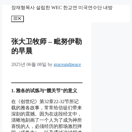
Skip
장재형목사 설립한 WEC 한교연 미국연수단 내방
to
content
Menu
张大卫牧师 – 毗努伊勒
的早晨
2025년 06월 08일
by
graceandpeace
1.
雅各的
试炼
与
“
髋
关
节
”
的意
义
在《创世纪》第32章22-32节所记
载的雅各故事，常常给信徒们带来
深刻的震撼。因为在这段经文中，
清晰地刻画了一个人为了成为神所
喜悦的人，必须经历的那场激烈摔