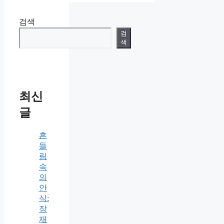
검색
검
색
최신
글
흔
들
림
속
의
안
식:
장
재