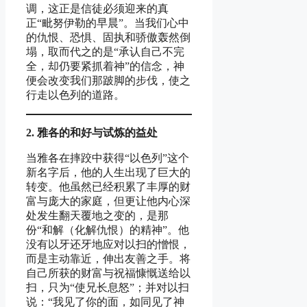
调，这正是信徒必须迎来的真
正“毗努伊勒的早晨”。当我们心中
的仇恨、恐惧、固执和骄傲轰然倒
塌，取而代之的是“承认自己不完
全，却仍要紧抓着神”的信念，神
便会改变我们那跛脚的步伐，使之
行走以色列的道路。
2.
雅各的和好
与
试炼
的益
处
当雅各在摔跤中获得“以色列”这个
新名字后，他的人生出现了巨大的
转变。他虽然已经积累了丰厚的财
富与庞大的家庭，但更让他内心深
处发生翻天覆地之变的，是那
份“和解（化解仇恨）的精神”。他
没有以牙还牙地应对以扫的憎恨，
而是主动靠近，伸出友善之手。将
自己所获的财富与祝福慷慨送给以
扫，只为“使兄长息怒”；并对以扫
说：“我见了你的面，如同见了神