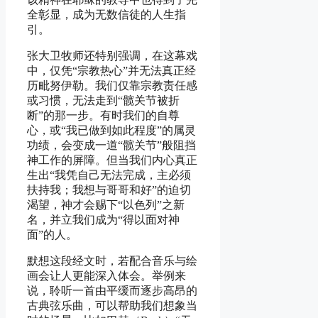
全彰显，成为无数信徒的人生指
引。
张大卫牧师还特别强调，在这幕戏
中，仅凭“宗教热心”并无法真正经
历毗努伊勒。我们仅靠宗教责任感
或习惯，无法走到“髋关节被折
断”的那一步。有时我们的自尊
心，或“我已做到如此程度”的属灵
功绩，会变成一道“髋关节”般阻挡
神工作的屏障。但当我们内心真正
生出“我凭自己无法完成，主必须
扶持我；我想与哥哥和好”的迫切
渴望，神才会赐下“以色列”之新
名，并立我们成为“得以面对神
面”的人。
默想这段经文时，若配合音乐与绘
画会让人更能深入体会。举例来
说，聆听一首由平缓而逐步高昂的
古典弦乐曲，可以帮助我们想象当