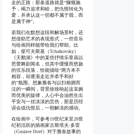
走的正路：那条道路就是“慷慨施
予，竭力追求和睦，把仇恨转化为
爱，并承认这一切都不属于我，而
是属于神”。
若我们在默想这段和解场景时，还
想借助艺术的表现形式，一些音乐
与绘画同样能带给我们帮助。比
如，柴可夫斯基（Tchaikovsky）
《天鹅湖》中的某些抒情乐章虽以
芭蕾舞剧闻名，但其中缓慢而悠扬
的弦乐段落，恰能描绘“两方本不
相容，却逐渐走近并牵手和好
的”氛围。想象雅各与以扫相拥而
泣的一瞬间，背景徐徐响起这哀婉
而优美的旋律，人心中会油然生出
平安与一丝淡淡的悲伤，那是历经
误会或仇恨后，一朝解冻的感动。
在绘画中，可参考19世纪末至20世
纪初活跃的插画家古斯塔夫·多雷
（Gustave Doré）对于雅各故事的