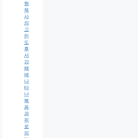
형
목
사
의
고
린
도
후
서
강
해
에
나
타
난
복
음
과
위
로
의