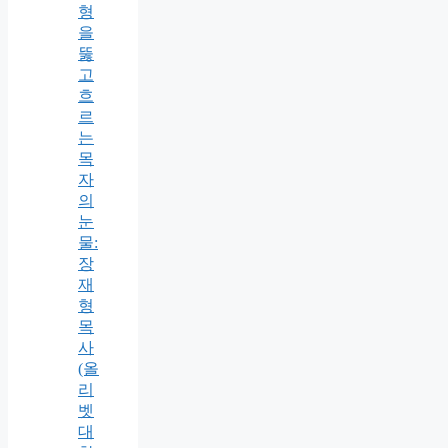
형
을
뚫
고
흐
르
는
목
자
의
눈
물:
장
재
형
목
사
(올
리
벳
대