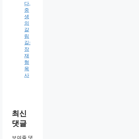
다,
중
생
의
갈
림
길:
장
재
형
목
사
최신
댓글
보여줄 댓