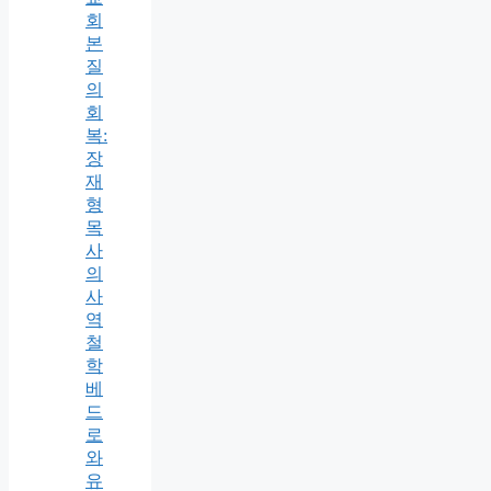
회
본
질
의
회
복:
장
재
형
목
사
의
사
역
철
학
베
드
로
와
유