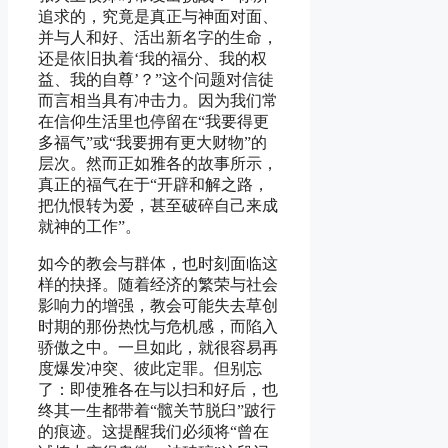
追求的，究竟是真正与神面对面、
并与人和好、活出新名字的生命，
还是依旧执着‘我的福分、我的权
益、我的自尊’？”这个问题对信徒
而言相当具有冲击力。因为我们常
在信仰生活里也停留在“我要得更
多福气”或“我要拥有更大财物”的
层次。然而正如雅各的故事所示，
真正的福气在于“开辟和解之路，
把仇恨转为爱，甚至破碎自己来成
就神的工作”。
如今的教会与群体，也时刻面临这
样的抉择。随着经济的繁荣与社会
影响力的增强，教会可能失去草创
时期的那份热忱与危机感，而陷入
骄傲之中。一旦如此，就很容易再
度爆发冲突、彼此定罪。但别忘
了：即使雅各在与以扫和好后，也
终其一生都带着“髋关节脱臼”跛行
的痕迹。这提醒我们必须将“曾在