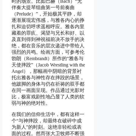
时的场景。比如巴赫（Bach）“无
伴奏大提琴组曲第一号前奏曲
（Prelude）”，开始极其平静，却
逐渐展现宏伟感，与雅各内心的挣
扎和迫切呼求遥相呼应。雅各内里
藏着的罪疚、渴望与兄长和好、以
及直到得到神祝福前决不放手的决
绝，都在音乐的层次递进中带给人
强烈的共鸣。绘画方面，可参考伦
勃朗（Rembrandt）所作的“雅各与
天使摔跤”（Jacob Wrestling with the
Angel），那幅画中阴暗的背景衬
托出雅各与神性存在摔跤的场景，
他跛脚的身体与仍在祈祷的双手都
在同一画面呈现。作品通过光影对
比，极富戏剧性地凸显了人类的软
弱与神的绝对性。
在我们的信仰生活中，都有这样一
个“与神摔跤，却最终在破碎中成
为新人”的时刻。这绝非轻松或表
面的过程。然而张大卫牧师不断强