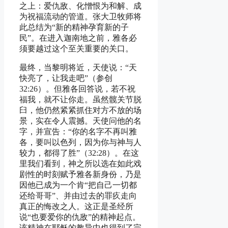
之上：爱仇敌、化憎恨为和解、成
为祝福流动的管道。张大卫牧师将
此总结为“新的精神孕育新的子
民”。在进入迦南地之前，雅各必
须要越过这个至关重要的关口。
最终，当黎明将近，天使说：“天
快亮了，让我走吧”（参创
32:26）。但雅各回答说，若不祝
福我，就不让你走。虽然髋关节脱
臼，他仍然紧紧抓住对方不放的场
景，实在令人震撼。天使问他的名
字，并宣告：“你的名字不再叫雅
各，要叫以色列，因为你与神与人
较力，都得了胜”（32:28）。在这
里我们看到，神之所以选在如此戏
剧性的时刻赋予雅各新身份，乃是
因他已成为一个肯“把自己一切都
还给哥哥”、并由过去的罪疚走向
真正的悔改之人。这正是圣经所
说“也要爱你的仇敌”的精神起点。
该精神在耶稣的教导中也得到了完