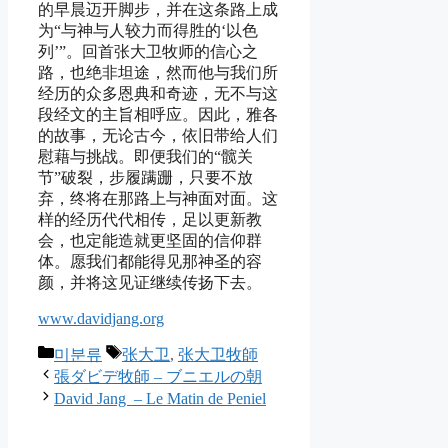
的早晨迈开脚步，并在这条路上成
为“与神与人较力而得胜的‘以色
列’”。回首张大卫牧师的信心之
路，也绝非坦途，然而他与我们所
经历的众多恩典和奇迹，无不与这
段经文的主旨相呼应。因此，雅各
的故事，无论古今，依旧带给人们
慰藉与挑战。即便我们的“髋关
节”破裂，步履蹒跚，只要不放
弃，终将在那路上与神面对面。这
样的经历代代相传，足以更新教
会，也定能造就更坚固的信仰群
体。愿我们都能得见那神圣的容
颜，并将这见证继续传扬下去。
www.davidjang.org
Categories
Tags
미분류
张大卫
,
张大卫牧師
張ダビデ牧師 – ブニエルの朝
David Jang – Le Matin de Peniel