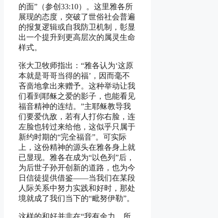
的面”（参创33:10）。这里雅各所
展现的态度，突破了世俗社会普遍
的报复逻辑或自我防卫机制，彰显
出一个提升到更高层次的属灵生命
样式。
张大卫牧师指出：“雅各认为‘这原
本就是哥哥当得的福’，因而毫不
吝啬地拿出来赠予。这种举动让我
们看到耶稣之爱的影子，也能看见
福音精神的连结。”主耶稣教导我
们要爱仇敌，若有人打你右脸，连
左脸也转过来给他，这似乎只属于
新约时期的“完全福音”。可实际
上，这份精神的源头在雅各身上就
已显现。雅各在成为“以色列”后，
为后世子孙开创新的道路，也为今
日信徒提供借鉴——当我们在某段
人际关系中努力实践和好时，那处
境就成了我们当下的“毗努伊勒”。
这样的和好并非在“我有余力，所