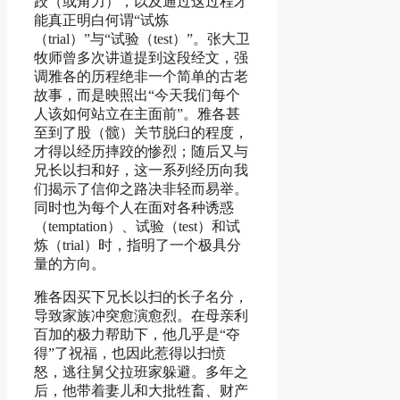
跤（或角力），以及通过这过程才
能真正明白何谓“试炼
（trial）”与“试验（test）”。张大卫
牧师曾多次讲道提到这段经文，强
调雅各的历程绝非一个简单的古老
故事，而是映照出“今天我们每个
人该如何站立在主面前”。雅各甚
至到了股（髋）关节脱臼的程度，
才得以经历摔跤的惨烈；随后又与
兄长以扫和好，这一系列经历向我
们揭示了信仰之路决非轻而易举。
同时也为每个人在面对各种诱惑
（temptation）、试验（test）和试
炼（trial）时，指明了一个极具分
量的方向。
雅各因买下兄长以扫的长子名分，
导致家族冲突愈演愈烈。在母亲利
百加的极力帮助下，他几乎是“夺
得”了祝福，也因此惹得以扫愤
怒，逃往舅父拉班家躲避。多年之
后，他带着妻儿和大批牲畜、财产