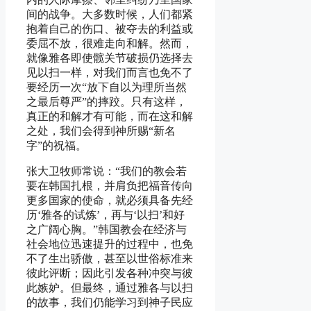
间的战争。大多数时候，人们都紧
抱着自己的伤口、被夺去的利益或
委屈不放，很难走向和解。然而，
就像雅各即使髋关节破损仍选择去
见以扫一样，对我们而言也免不了
要经历一次“放下自以为理所当然
之最后尊严”的摔跤。只有这样，
真正的和解才有可能，而在这和解
之处，我们会得到神所赐“新名
字”的祝福。
张大卫牧师常说：“我们的教会若
要在韩国扎根，并肩负把福音传向
更多国家的使命，就必须具备先经
历‘雅各的试炼’，再与‘以扫’和好
之广阔心胸。”韩国教会在经济与
社会地位迅速提升的过程中，也免
不了生出骄傲，甚至以世俗标准来
彼此评断；因此引发各种冲突与彼
此嫉妒。但最终，通过雅各与以扫
的故事，我们仍能学习到神子民应