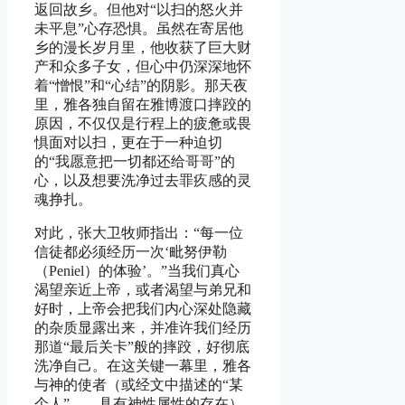
返回故乡。但他对“以扫的怒火并
未平息”心存恐惧。虽然在寄居他
乡的漫长岁月里，他收获了巨大财
产和众多子女，但心中仍深深地怀
着“憎恨”和“心结”的阴影。那天夜
里，雅各独自留在雅博渡口摔跤的
原因，不仅仅是行程上的疲惫或畏
惧面对以扫，更在于一种迫切
的“我愿意把一切都还给哥哥”的
心，以及想要洗净过去罪疚感的灵
魂挣扎。
对此，张大卫牧师指出：“每一位
信徒都必须经历一次‘毗努伊勒
（Peniel）的体验’。”当我们真心
渴望亲近上帝，或者渴望与弟兄和
好时，上帝会把我们内心深处隐藏
的杂质显露出来，并准许我们经历
那道“最后关卡”般的摔跤，好彻底
洗净自己。在这关键一幕里，雅各
与神的使者（或经文中描述的“某
个人”——具有神性属性的存在）