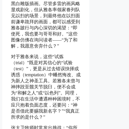
黑白雕版插画。尽管多雷的画风略
显戏剧化，但从雅各率领家眷列队
见以扫的场景，到最终他在以扫面
前谦卑跪拜的画面，都可以感受到
雅各跛行与内心深切的渴望：“即
使死，我也要与哥哥和好。”这些
图像仿佛在询问读者——“为了和
解，我愿意舍弃什么？”
对于雅各来说，这些“试炼
（trial）”既是对其信心的“试验
（test）”，更是从过去错误抉择或
诱惑（temptation）中幡然悔改、成
为新人之神圣工具。若雅各未曾与
神摔跤至髋关节脱臼，便不会成
为“和解之人”或“以色列”。同理，
我们在生活中遭遇种种困境时，不
应只抱着负面态度，还要问：“神
是否借此要赐我新名字？”“我真正
所求的是什么？”
张大卫牧师时常发出挑战：“你所