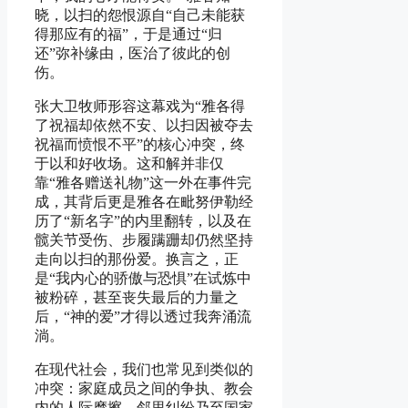
晓，以扫的怨恨源自“自己未能获
得那应有的福”，于是通过“归
还”弥补缘由，医治了彼此的创
伤。
张大卫牧师形容这幕戏为“雅各得
了祝福却依然不安、以扫因被夺去
祝福而愤恨不平”的核心冲突，终
于以和好收场。这和解并非仅
靠“雅各赠送礼物”这一外在事件完
成，其背后更是雅各在毗努伊勒经
历了“新名字”的内里翻转，以及在
髋关节受伤、步履蹒跚却仍然坚持
走向以扫的那份爱。换言之，正
是“我内心的骄傲与恐惧”在试炼中
被粉碎，甚至丧失最后的力量之
后，“神的爱”才得以透过我奔涌流
淌。
在现代社会，我们也常见到类似的
冲突：家庭成员之间的争执、教会
内的人际摩擦、邻里纠纷乃至国家