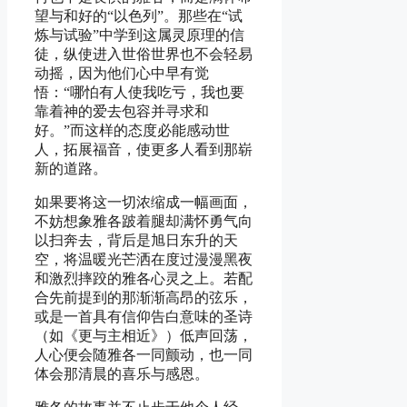
望与和好的“以色列”。那些在“试
炼与试验”中学到这属灵原理的信
徒，纵使进入世俗世界也不会轻易
动摇，因为他们心中早有觉
悟：“哪怕有人使我吃亏，我也要
靠着神的爱去包容并寻求和
好。”而这样的态度必能感动世
人，拓展福音，使更多人看到那崭
新的道路。
如果要将这一切浓缩成一幅画面，
不妨想象雅各跛着腿却满怀勇气向
以扫奔去，背后是旭日东升的天
空，将温暖光芒洒在度过漫漫黑夜
和激烈摔跤的雅各心灵之上。若配
合先前提到的那渐渐高昂的弦乐，
或是一首具有信仰告白意味的圣诗
（如《更与主相近》）低声回荡，
人心便会随雅各一同颤动，也一同
体会那清晨的喜乐与感恩。