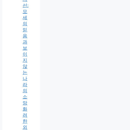
선:
모
세
의
믿
음
과
보
이
지
않
는
나
라
의
소
망
화
려
한
외