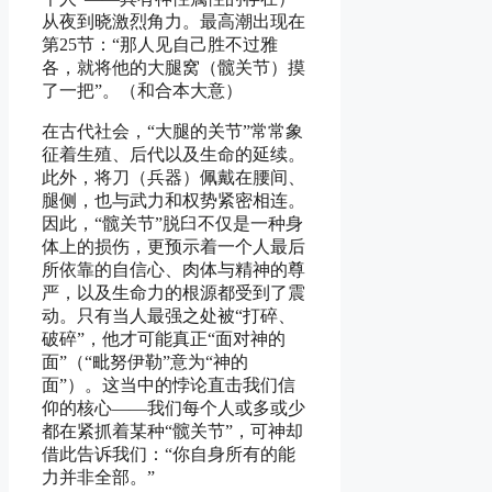
从夜到晓激烈角力。最高潮出现在
第25节：“那人见自己胜不过雅
各，就将他的大腿窝（髋关节）摸
了一把”。（和合本大意）
在古代社会，“大腿的关节”常常象
征着生殖、后代以及生命的延续。
此外，将刀（兵器）佩戴在腰间、
腿侧，也与武力和权势紧密相连。
因此，“髋关节”脱臼不仅是一种身
体上的损伤，更预示着一个人最后
所依靠的自信心、肉体与精神的尊
严，以及生命力的根源都受到了震
动。只有当人最强之处被“打碎、
破碎”，他才可能真正“面对神的
面”（“毗努伊勒”意为“神的
面”）。这当中的悖论直击我们信
仰的核心——我们每个人或多或少
都在紧抓着某种“髋关节”，可神却
借此告诉我们：“你自身所有的能
力并非全部。”