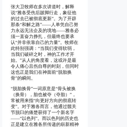
张大卫牧师在多次讲道时，解释
说“雅各受伤后跛脚行走，象征他
的过去已被彻底更新”。为了开辟
那条“和解之路”——人单凭自己努
力永远无法企及的境地——雅各必
须一直奋力挣扎，但最终也要承
认“并非依靠自己的力量”。牧师在
此特别强调：“当我们变得软弱，
当我们破碎之时，神的工作才开
始。”从人的角度看，这或许是最
令人痛心且伤自尊的时刻，但同时
这也正是我们在神面前“脱胎换
骨”的瞬间。
“脱胎换骨”一词原意是“骨头被换
（换骨），胎也被夺（夺胎）”，
常被用来指“向更好方向的彻底转
变”。对于雅各而言，他通过髋关
节脱臼的痛楚获得了一个新名字
——“以色列”。而以色列的历史也
正是建立在雅各所传递的崭新精神