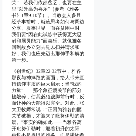
荣”；若我们依然贫乏，也要在主
里“以升高为喜乐”（参考《雅各
书》1章9-10节）。当教会人多且
经济丰裕时，就该思考如何与周边
分享、服事世界；而在贫困中时，
我们要“因在此试炼中获得更大忍
耐和属灵能力”而喜乐。就像雅各
回到故乡立刻去见以扫并请求和
好，我们也应先迈出那伸手和解的
第一步。
《创世纪》32章22-32节中，雅各
那夜与神摔跤的画面，给人带来直
指信仰本质的巨大启示：当“我的
力量”——那个象征髋关节的部分
被敲碎，使我必须跛脚前行时，反
而让神的大能得以完全。对此，张
大卫牧师常说：“正因为雅各的髋
关节破损，才迎来了毗努伊勒的清
晨。”事实的确如此——当雅各离
开毗努伊勒时，迎着初升的太阳，
再也不是畏惧的雅各，而是满怀希