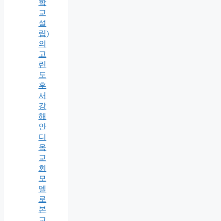
학
교
설
립)
의
고
린
도
후
서
강
해
안
디
옥
교
회
모
델
로
본
교