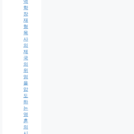
역
학
장
재
형
목
사
의
제
국
의
위
엄
을
압
도
하
는
영
혼
의
시