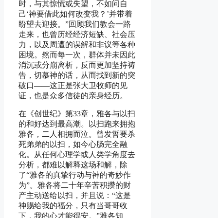
时，与其惊慌或失望，不如问自
己‘神要借此如何改变我？’并带着
盼望去迎接。”回顾我们教会一路
走来，也曾历经经济短缺、社会压
力，以及周遭的误解和非议等各种
困境。然而每一次，群体并未因此
消沉或分崩离析，反而更加坚持祷
告，切慕神的话，从而找到新的突
破口——这正是张大卫牧师的见
证，也是众多信徒的亲身经历。
在《创世纪》第33章，雅各与以扫
的和好达到最高潮。以扫跑来拥抱
雅各，二人相拥而泣。曾发誓要杀
死弟弟的以扫，如今心肠完全融
化。从任何心理学或人类学角度去
分析，都难以解释这场和解，除
了“雅各的真挚行动与神的奇妙作
为”。雅各将二十年辛苦积攒的财
产主动送给以扫，并且说：“这是
神赐给我的福分，只有当哥哥收
下，我的心才能得安。”雅各知