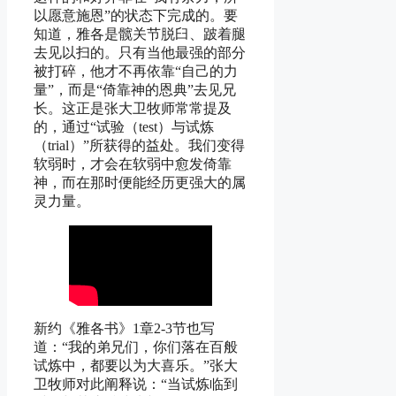
以愿意施恩”的状态下完成的。要
知道，雅各是髋关节脱臼、跛着腿
去见以扫的。只有当他最强的部分
被打碎，他才不再依靠“自己的力
量”，而是“倚靠神的恩典”去见兄
长。这正是张大卫牧师常常提及
的，通过“试验（test）与试炼
（trial）”所获得的益处。我们变得
软弱时，才会在软弱中愈发倚靠
神，而在那时便能经历更强大的属
灵力量。
新约《雅各书》1章2-3节也写
道：“我的弟兄们，你们落在百般
试炼中，都要以为大喜乐。”张大
卫牧师对此阐释说：“当试炼临到