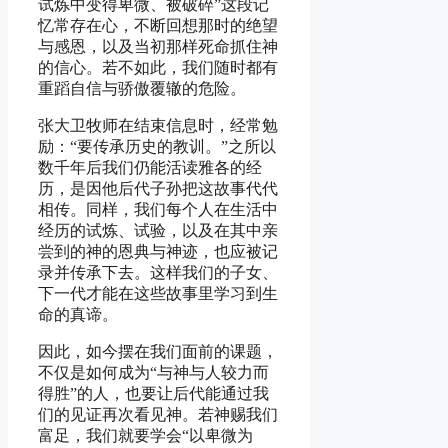
试炼中变得卑微、被破碎”这段记
忆常存在心，不断回想那时的绝望
与感恩，以及当初那样死命抓住神
的信心。若不如此，我们随时都有
重蹈自信与骄傲覆辙的危险。
张大卫牧师在结束信息时，经常勉
励：“要传承历史的教训。”之所以
数千年后我们仍能活读雅各的经
历，是因他后代子孙把这故事代代
相传。同样，我们每个人在生活中
经历的试炼、试验，以及在其中亲
尝到的神的恩典与神迹，也应被记
录并传承下去。这样我们的子女、
下一代才能在这些故事里学习到生
命的真谛。
因此，如今摆在我们面前的课题，
不仅是如何成为“与神与人较力而
得胜”的人，也要让后代能通过我
们的见证再次看见神。若神赐我们
富足，我们就要学会“以卑微为