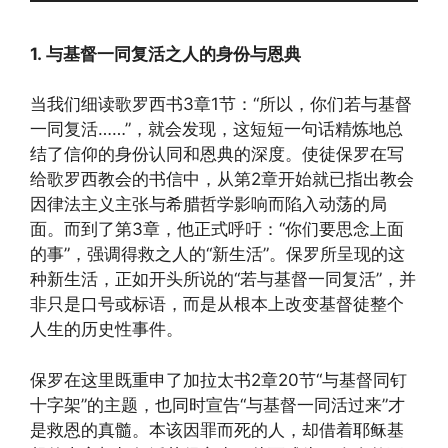
1.
与
基督一同
复
活之人的身
份与
恩典
当我们细读歌罗西书3章1节：“所以，你们若与基督
一同复活……”，就会发现，这短短一句话精炼地总
结了信仰的身份认同和恩典的深度。使徒保罗在写
给歌罗西教会的书信中，从第2章开始就已指出教会
因律法主义主张与希腊哲学影响而陷入动荡的局
面。而到了第3章，他正式呼吁：“你们要思念上面
的事”，强调得救之人的“新生活”。保罗所呈现的这
种新生活，正如开头所说的“若与基督一同复活”，并
非只是口号或标语，而是从根本上改变基督徒整个
人生的历史性事件。
保罗在这里既重申了加拉太书2章20节“与基督同钉
十字架”的主题，也同时宣告“与基督一同活过来”才
是救恩的真髓。本该因罪而死的人，却借着耶稣基