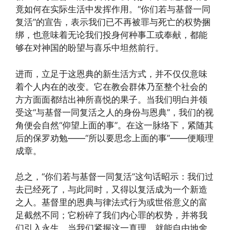
竟如何在实际生活中发挥作用。“你们若与基督一同
复活”的宣告，表示我们已不再被罪与死亡的权势捆
绑，也意味着无论我们投身何种事工或奉献，都能
够在对神国的盼望与喜乐中坦然前行。
进而，立足于这恩典的新生活方式，并不仅仅意味
着个人内在的改变。它在教会群体乃至整个社会的
方方面面都结出神所喜悦的果子。当我们明白并领
受这“与基督一同复活之人的身份与恩典”，我们的视
角便会自然“仰望上面的事”。在这一脉络下，紧随其
后的保罗劝勉——“所以要思念上面的事”——便顺理
成章。
总之，“你们若与基督一同复活”这句话昭示：我们过
去已经死了，与此同时，又得以复活成为一个新造
之人。基督里的恩典与律法式行为或世俗意义的富
足截然不同；它粉碎了我们内心罪的权势，并将我
们引入永生。当我们紧握这一真理，就能自由地舍