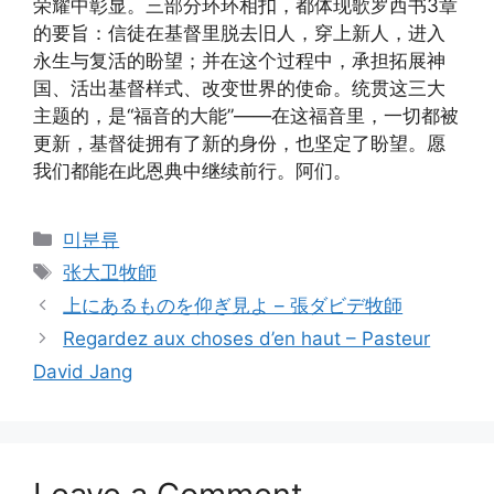
荣耀中彰显。三部分环环相扣，都体现歌罗西书3章
的要旨：信徒在基督里脱去旧人，穿上新人，进入
永生与复活的盼望；并在这个过程中，承担拓展神
国、活出基督样式、改变世界的使命。统贯这三大
主题的，是“福音的大能”——在这福音里，一切都被
更新，基督徒拥有了新的身份，也坚定了盼望。愿
我们都能在此恩典中继续前行。阿们。
Categories
미분류
Tags
张大卫牧師
上にあるものを仰ぎ見よ – 張ダビデ牧師
Regardez aux choses d’en haut – Pasteur
David Jang