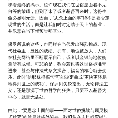
味着最终的揭示。也许现在我们在世俗层面看不见
何等的荣耀，但到了末了或者基督再来时，这份生
命必显明无遗。因而，“思念上面的事”绝不是要否定
现世的生活，而是让我们时时定睛于天上的基业，
并乐意在当下就预尝那基业。
保罗所说的这些，也同样在当代发出强烈挑战。现
代社会里，显性的成绩、拥有、地位被放大，人们
在社交网络里不断展示自己，或者以金钱与地位衡
量所有成就。可悲的是，教会若也将这世俗标准带
进来，甚至与律法式条文揉合，福音的核心就会变
质。此时“信耶稣得福气”可能被歪曲成“更快更轻易
地得到世上的成功”。保罗则尖锐指出，无论律法主
义，还是那源于世俗哲学的狂热，只要不以基督为
中心，就毫无益处。
由此，“要思念上面的事——面对世俗挑战与属灵模
式转变”的信息就格外紧要。我们常在主日或查经时