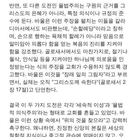
반면, 또 다른 도전인 율법주의는 구원의 근거를 그
리스도의 은혜가 아니라, 특정 의식이나 규정의 준
수에 둔다. 바울은 이런 주장을 펼치는 이들을 갈라
디아서에서도 비판했는데, “손할례당”이라고 칭하
며, 손으로 행하는 육체적 할례가 아니라 믿음으로
말미암아 의롭다 함을 얻는 복음의 진리를 지켜야
함을 강조했다. 골로새서에서도 마찬가지로, 절기나
월삭, 안식일 등을 지켜야만 하나님께 의로움을 인
정받는다는 식의 주장을 교회가 수용하지 않도록 경
고했다. 바울은 이것을 “장래 일의 그림자”라고 부르
면서, 실체는 오직 “그리스도께 속한다”(골로새서 2
장 17절)고 단언한다.
결국 이 두 가지 도전은 각각 ‘세속적 이성’과 ‘율법
적 의식주의’라는 형태로 교회를 흔들고 있었다. 바
울은 이런 상황 속에서 “위의 것을 찾으라”고 강력히
촉구한다. 왜냐하면, 진정한 신앙의 본질은 세상의
철학적 지식이나 종교적 관습에 얽매이지 않고, 오