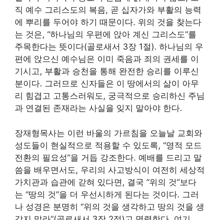
직 예수 그리스도의 복음, 곧 십자가와 부활의 능력
에 뿌리를 두어야 하기 때문이다. 위의 것을 찾는다
는 것은, “하나님의 우편에 앉아 계신 그리스도”를
주목한다는 뜻이다(골로새서 3장 1절). 하나님의 우
편에 앉으신 예수님은 이미 죽음과 죄의 권세를 이
기시고, 부활과 승천을 통해 완전한 승리를 이루신
분이다. 그러므로 신자들은 이 땅에서의 삶이 아무
리 힘겹고 고통스러워도, 궁극적으로 승리하신 주님
과 연결된 존재라는 사실을 잊지 말아야 한다.
장재형목사는 이런 바울의 가르침을 오늘날 교회와
성도들이 현실적으로 적용할 수 있도록, “영적 모드
전환의 필요성”을 거듭 강조한다. 예배를 드리고 말
씀을 배우면서도, 우리의 사고방식이 여전히 세상적
가치관과 습관에 갇혀 있다면, 결국 “위의 것”보다
는 “땅의 것”을 더 우선시하게 된다는 것이다. 그러
나 성경은 분명히 “위의 것을 생각하고 땅의 것을 생
각지 말라”(골로새서 3장 2절)고 명령한다. 여기