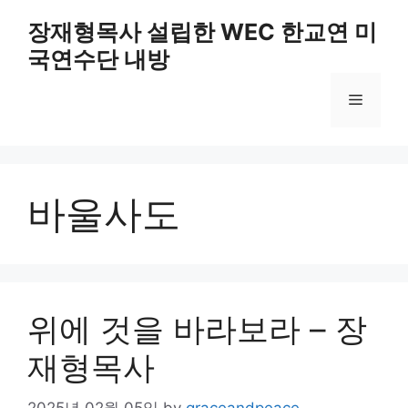
Skip
장재형목사 설립한 WEC 한교연 미
to
국연수단 내방
content
Menu
바울사도
위에 것을 바라보라 – 장
재형목사
2025년 02월 05일
by
graceandpeace