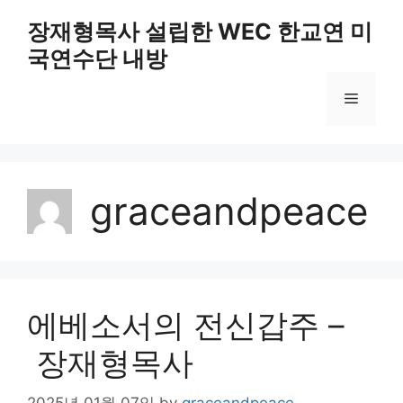
Skip
장재형목사 설립한 WEC 한교연 미
to
국연수단 내방
content
Menu
graceandpeace
에베소서의 전신갑주 –
장재형목사
2025년 01월 07일
by
graceandpeace